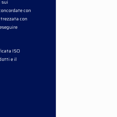
i sui
 concordate con
attrezzata con
 eseguire
ficata ISO
otti e il