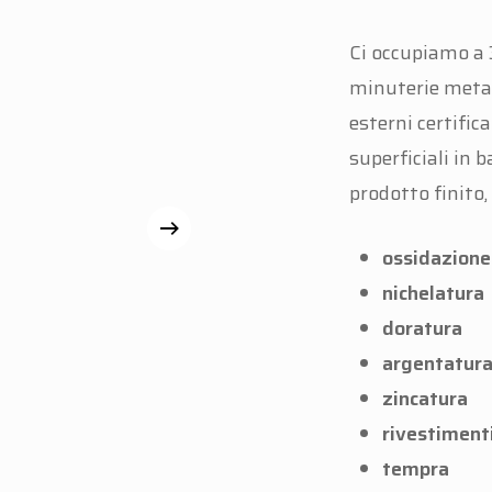
Ci occupiamo a 
minuterie metall
esterni certifi
superficiali in b
prodotto finito, 
ossidazione
nichelatura
doratura
argentatur
zincatura
rivestimenti
tempra