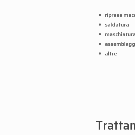
riprese mec
saldatura
maschiatur
assemblagg
altre
Trattam