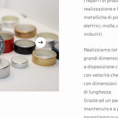
I reparti di pro
realizzazione e 
metalliche di p
elettrici, molle,
imbutiti.
Realizziamo lott
grandi dimensio
a disposizione 
con velocità ch
con dimensioni
di lunghezza.
Grazie ad un p
mantenuto e a p
garantiamo qual