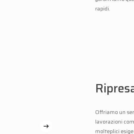
rapidi.
Ripres
Offriamo un ser
lavorazioni com
molteplici esigen