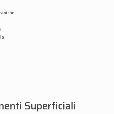
caniche
a
io
enti Superficiali