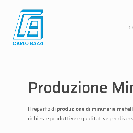
Skip
to
main
C
content
Produzione Min
Il reparto di
produzione di minuterie metall
richieste produttive e qualitative per diversi