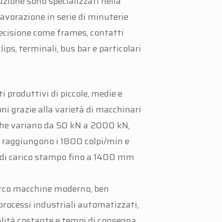
duzione sono specializzati nella
lavorazione in serie di minuterie
recisione come frames, contatti
 clips, terminali, bus bar e particolari
i produttivi di piccole, medie e
ni grazie alla varietà di macchinari
che variano da 50 kN a 2000 kN,
e raggiungono i 1800 colpi/min e
 di carico stampo fino a 1400 mm
arco macchine moderno, ben
rocessi industriali automatizzati,
ità costante e tempi di consegna